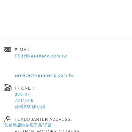
E-MAIL
PD1@kaesheng.com.tw
service@kaesheng.com.tw
PHONE：
886-4-
7811805
分機269陳小姐
HEADQUARTER ADDRESS:
彰化縣鹿港鎮鹿工路37
號
VIETNAM FACTORY ADDRESS: