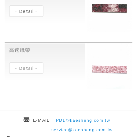
- Detail -
高速織帶
- Detail -
E-MAIL
PD1@kaesheng.com.tw
service@kaesheng.com.tw