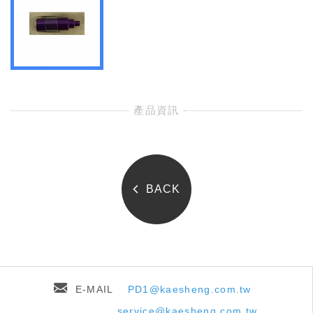
- 產品資訊 -
BACK
E-MAIL
PD1@kaesheng.com.tw
service@kaesheng.com.tw