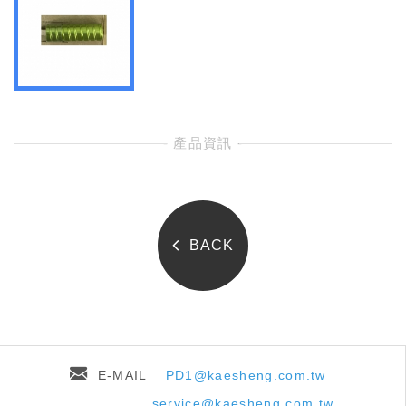
- 產品資訊 -
BACK
E-MAIL
PD1@kaesheng.com.tw
service@kaesheng.com.tw