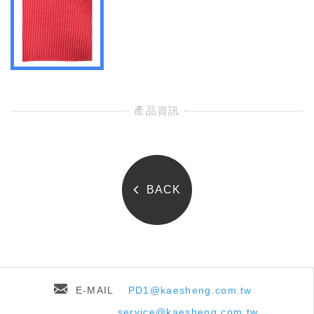
- 產品資訊 -
BACK
E-MAIL
PD1@kaesheng.com.tw
service@kaesheng.com.tw