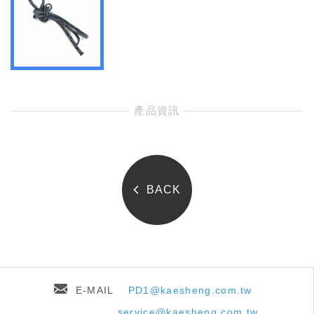
- 產品資訊 -
BACK
E-MAIL
PD1@kaesheng.com.tw
service@kaesheng.com.tw